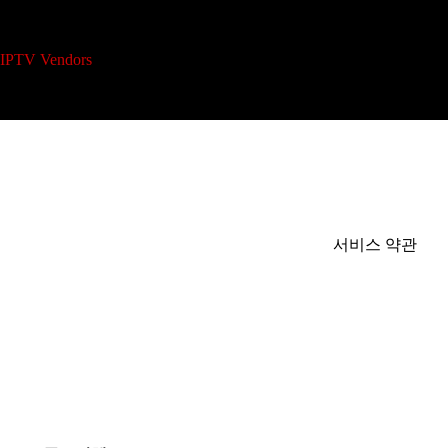
본
문
으
IPTV 리셀러 플랜
개
IPTV Vendors
Home
로
건
너
뛰
기
서비스 약관