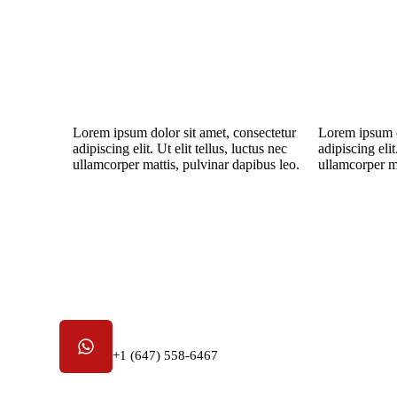
Lorem ipsum dolor sit amet, consectetur
Lorem ipsum d
adipiscing elit. Ut elit tellus, luctus nec
adipiscing elit
ullamcorper mattis, pulvinar dapibus leo.
ullamcorper ma
Numéro de téléphone
+1 (647) 558-6467