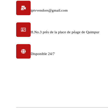
Adresse électronique
iptvvendors@gmail.com
adresse physique
H.No.3 près de la place de péage de Qaimpur
Heures de travail
Disponible 24/7