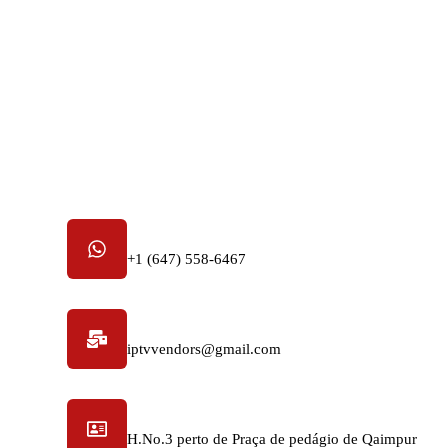
Número de telefone
+1 (647) 558-6467
Endereço de e-mail
iptvvendors@gmail.com
endereço físico
H.No.3 perto de Praça de pedágio de Qaimpur