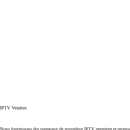
IPTV Vendors
Nous fournissons des panneaux de revendeur IPTV premium et proposons