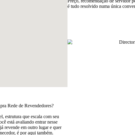
Preço, recomendação de servidor po
é tudo resolvido numa única convers
 pra Rede de Revendedores?
el, estrutura que escala com seu
cê está avaliando entrar nesse
já revende em outro lugar e quer
rnecedor, é por aqui também.