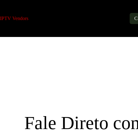
IPTV Vendors
IPTV Reseller Plans
About
C
Fale Direto c