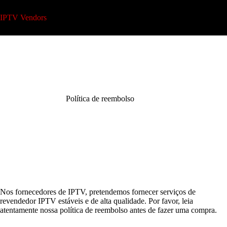
Pular
para
IPTV Vendors
o
conteúdo
Política de reembolso
Nos fornecedores de IPTV, pretendemos fornecer serviços de
revendedor IPTV estáveis e de alta qualidade. Por favor, leia
atentamente nossa política de reembolso antes de fazer uma compra.