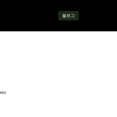
인정보 보호정책
문의하기
블로그
서비스 약관
회
ntry