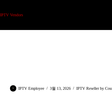
본
문
으
IPTV 리셀러 플랜
개
IPTV Vendors
Home
로
건
너
뛰
기
미국 시장에서 IPTV 플랫폼은 어떻게 활용되는가
IPTV Employee
3월 13, 2026
IPTV Reseller by Cou