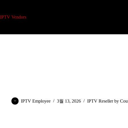
본
문
으
IPTV 리셀러 플랜
개
IPTV Vendors
Home
로
건
너
뛰
기
IPTV 패널 보안 기능, 모든 리셀러가 알아야 할 사항
IPTV Employee
3월 13, 2026
IPTV Reseller by Cou