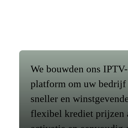
We bouwden ons IPTV-r
platform om uw bedrijf
sneller en winstgevende
flexibel krediet prijzen