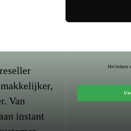
Het helpen 
eseller
 makkelijker,
Uw 
r. Van
 aan instant