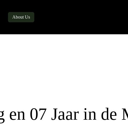
en
About Us
Contact
g en 07 Jaar in de