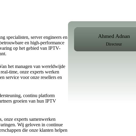
Ahmed Adnan
g specialisten, server engineers en
n betrouwbare en high-performance
Directeur
ervaring op het gebied van IPTV-
ant.
d. Van het managen van wereldwijde
 real-time, onze experts werken
n service voor onze resellers en
dersteuning, continu platform
partners groeien van hun IPTV
urs, onze experts samenwerken
varingen. Wij geloven in continue
erschappen die onze klanten helpen