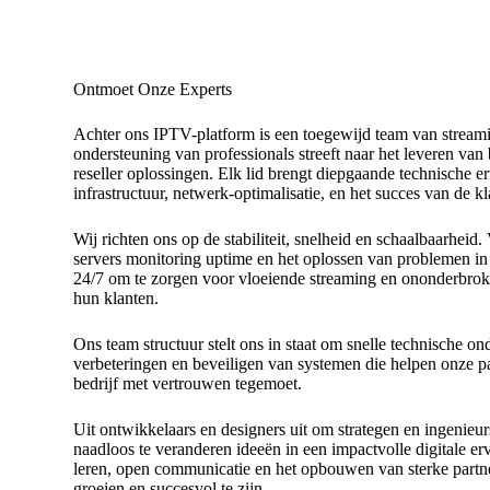
Ontmoet Onze Experts
Achter ons IPTV-platform is een toegewijd team van streamin
ondersteuning van professionals streeft naar het leveren va
reseller oplossingen. Elk lid brengt diepgaande technische 
infrastructuur, netwerk-optimalisatie, en het succes van de kl
Wij richten ons op de stabiliteit, snelheid en schaalbaarhei
servers monitoring uptime en het oplossen van problemen in
24/7 om te zorgen voor vloeiende streaming en ononderbroke
hun klanten.
Ons team structuur stelt ons in staat om snelle technische on
verbeteringen en beveiligen van systemen die helpen onze 
bedrijf met vertrouwen tegemoet.
Uit ontwikkelaars en designers uit om strategen en ingenie
naadloos te veranderen ideeën in een impactvolle digitale er
leren, open communicatie en het opbouwen van sterke partn
groeien en succesvol te zijn.