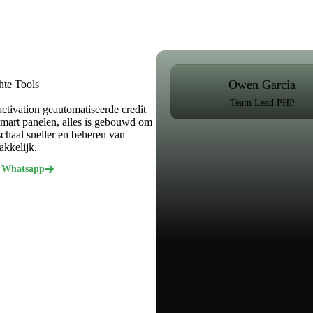
Owen Garcia
hte Tools
Team Lead PHP
activation geautomatiseerde credit
smart panelen, alles is gebouwd om
schaal sneller en beheren van
akkelijk.
 Whatsapp