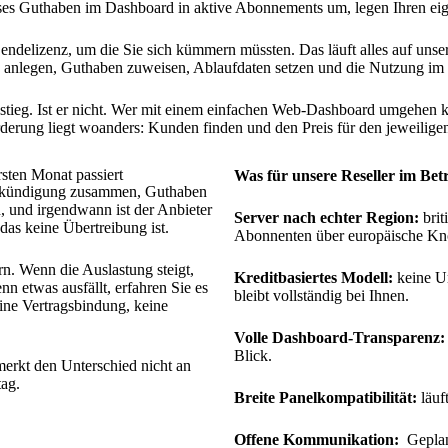
s Guthaben im Dashboard in aktive Abonnements um, legen Ihren eigen
delizenz, um die Sie sich kümmern müssten. Das läuft alles auf unser
anlegen, Guthaben zuweisen, Ablaufdaten setzen und die Nutzung im B
nstieg. Ist er nicht. Wer mit einem einfachen Web-Dashboard umgehen ka
derung liegt woanders: Kunden finden und den Preis für den jeweiligen
sten Monat passiert
Was für unsere Reseller im Betri
 Ankündigung zusammen, Guthaben
, und irgendwann ist der Anbieter
Server nach echter Region:
brit
das keine Übertreibung ist.
Abonnenten über europäische Kno
rn. Wenn die Auslastung steigt,
Kreditbasiertes Modell:
keine Um
nn etwas ausfällt, erfahren Sie es
bleibt vollständig bei Ihnen.
ine Vertragsbindung, keine
Volle Dashboard-Transparenz:
Blick.
merkt den Unterschied nicht an
ag.
Breite Panelkompatibilität:
läuf
Offene Kommunikation:
Geplan