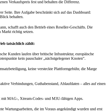
en Verkaufspreis fest und behalten die Differenz.
er Seite. Ihre Aufgabe beschränkt sich auf das Dashboard:
lick behalten.
nn, schafft auch den Betrieb eines Reseller-Geschäfts. Die
 Markt richtig setzen.
eb tatsächlich zählt:
ische Kunden laufen über britische Infrastruktur, europäische
tenpunkte kein pauschaler „nächstgelegener Knoten“.
satzbeteiligung, keine versteckte Plattformgebühr, die Marge
aktive Verbindungen, Guthabenstand, Ablaufdaten – alles auf einen
t mit MAG-, Xtream-Codes- und M3U-fähigen Apps.
te Wartungsarbeiten, die im Voraus angekündigt wurden und erst