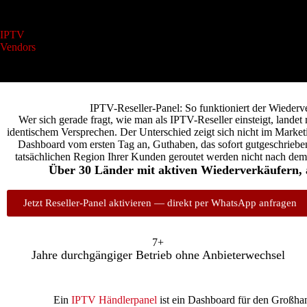
IPTV
About Us
Blogs
Contact Us
Da
Vendors
IPTV-Reseller-Panel: So funktioniert der Wiederv
Wer sich gerade fragt, wie man als IPTV-Reseller einsteigt, landet m
identischem Versprechen. Der Unterschied zeigt sich nicht im Marketi
Dashboard vom ersten Tag an, Guthaben, das sofort gutgeschrieben
tatsächlichen Region Ihrer Kunden geroutet werden nicht nach dem
Über 30 Länder mit aktiven Wiederverkäufern, 
Jetzt Reseller-Panel aktivieren — direkt per WhatsApp anfragen
7+
Jahre durchgängiger Betrieb ohne Anbieterwechsel
Ein
IPTV Händlerpanel
ist ein Dashboard für den Großha