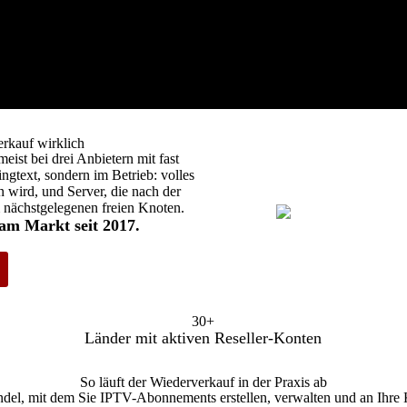
tenschutzrichtlinie
DMCA-Richtlinie
Funktionen des IPTV-Res
erkauf wirklich
eist bei drei Anbietern mit fast
ngtext, sondern im Betrieb: volles
 wird, und Server, die nach der
 nächstgelegenen freien Knoten.
am Markt seit 2017.
30+
Länder mit aktiven Reseller-Konten
So läuft der Wiederverkauf in der Praxis ab
ndel, mit dem Sie IPTV-Abonnements erstellen, verwalten und an Ihre