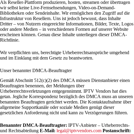
Als Reseller-Plattform produzieren, hosten, streamen oder übertragen
wir selbst keine Live-Fernsehsendungen, Video-on-Demand-
Bibliotheken oder Sendeinhalte. Wir ermöglichen den Zugriff auf die
Infrastruktur von Resellern. Uns ist jedoch bewusst, dass Inhalte
Dritter – von Nutzern eingereichte Informationen, Bilder, Texte, Logos
oder andere Medien – in verschiedenen Formen auf unserer Website
erscheinen können. Genau diese Inhalte unterliegen dieser DMCA-
Richtlinie.
Wir verpflichten uns, berechtigte Urheberrechtsansprüche umgehend
und im Einklang mit dem Gesetz zu beantworten.
Unser benannter DMCA-Beauftragter
Gemäß Abschnitt 512(c)(2) des DMCA müssen Dienstanbieter einen
Beauftragten benennen, der Meldungen über
Urheberrechtsverletzungen entgegennimmt. IPTV Vendors hat dies
getan. Jegliche Korrespondenz bezüglich des DMCA muss an unseren
benannten Beauftragten gerichtet werden. Die Kontaktaufnahme über
allgemeine Supportkanäle oder soziale Medien genügt dieser
gesetzlichen Anforderung nicht und kann zu Verzögerungen führen.
Benannter DMCA-Beauftragter:
IPTV-Anbieter – Urheberrechts-
und Rechtsabteilung
E-Mail:
legal@iptvvendors.com
Postanschrift: