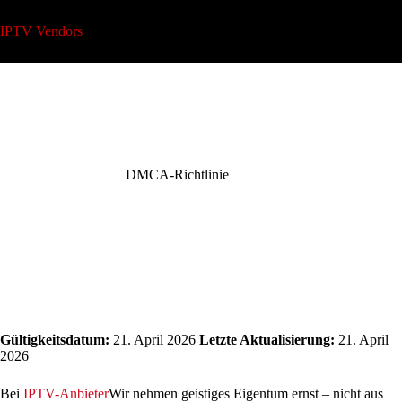
Zum
Inhalt
IPTV Vendors
springen
DMCA-Richtlinie
Gültigkeitsdatum:
21. April 2026
Letzte Aktualisierung:
21. April
2026
Bei
IPTV-Anbieter
Wir nehmen geistiges Eigentum ernst – nicht aus