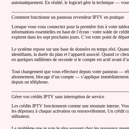
automatiquement. En réalité, le logiciel gère la technique — vou
Comment fonctionne un panneau revendeur IPTV en pratique
Lorsque vous vous connectez pour la première fois à votre tabl
informations essentielles en haut de l’écran : votre solde de créd
expirent dans les sept prochains jours. C’est votre point de dépa
Le système repose sur une base de données en temps réel. Quand v
identifiants, la durée du plan et l’appareil associé. Quand ce clie
en quelques millièmes de seconde si le compte est actif avant d’a
Tout changement que vous effectuez depuis votre panneau — réin
abonnement, blocage d’un compte — s’applique immédiatement. C
depuis un téléphone.
Gérer vos crédits IPTV sans interruption de service
Les crédits IPTV fonctionnent comme une monnaie interne. Vous e
les dépensez à chaque activation ou renouvellement. Un crédit 
utilisateur.
Le problème que je vois le plus souvent chez les nouveaux revende