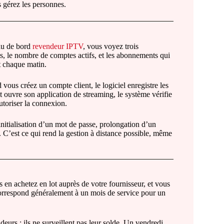
s gérez les personnes.
eau de bord
revendeur IPTV
, vous voyez trois
its, le nombre de comptes actifs, et les abonnements qui
rt chaque matin.
ous créez un compte client, le logiciel enregistre les
nt ouvre son application de streaming, le système vérifie
utoriser la connexion.
itialisation d’un mot de passe, prolongation d’un
’est ce qui rend la gestion à distance possible, même
n achetez en lot auprès de votre fournisseur, et vous
correspond généralement à un mois de service pour un
urs : ils ne surveillent pas leur solde. Un vendredi