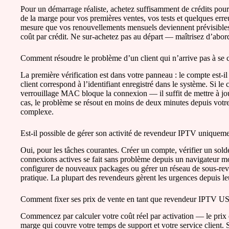
Pour un démarrage réaliste, achetez suffisamment de crédits pour 
de la marge pour vos premières ventes, vos tests et quelques erreu
mesure que vos renouvellements mensuels deviennent prévisibles,
coût par crédit. Ne sur-achetez pas au départ — maîtrisez d’abord
Comment résoudre le problème d’un client qui n’arrive pas à se 
La première vérification est dans votre panneau : le compte est-il a
client correspond à l’identifiant enregistré dans le système. Si le 
verrouillage MAC bloque la connexion — il suffit de mettre à jou
cas, le problème se résout en moins de deux minutes depuis votre
complexe.
Est-il possible de gérer son activité de revendeur IPTV uniquem
Oui, pour les tâches courantes. Créer un compte, vérifier un sol
connexions actives se fait sans problème depuis un navigateur mo
configurer de nouveaux packages ou gérer un réseau de sous-reve
pratique. La plupart des revendeurs gèrent les urgences depuis le
Comment fixer ses prix de vente en tant que revendeur IPTV U
Commencez par calculer votre coût réel par activation — le prix 
marge qui couvre votre temps de support et votre service client. 