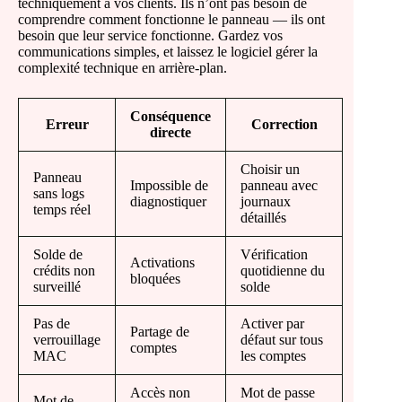
techniquement à vos clients. Ils n’ont pas besoin de
comprendre comment fonctionne le panneau — ils ont
besoin que leur service fonctionne. Gardez vos
communications simples, et laissez le logiciel gérer la
complexité technique en arrière-plan.
Conséquence
Erreur
Correction
directe
Choisir un
Panneau
Impossible de
panneau avec
sans logs
diagnostiquer
journaux
temps réel
détaillés
Solde de
Vérification
Activations
crédits non
quotidienne du
bloquées
surveillé
solde
Pas de
Activer par
Partage de
verrouillage
défaut sur tous
comptes
MAC
les comptes
Accès non
Mot de passe
Mot de