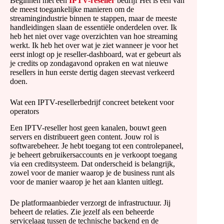
Beginnen met een
IPTV-reseller
bedrijf Het is een van
de meest toegankelijke manieren om de
streamingindustrie binnen te stappen, maar de meeste
handleidingen slaan de essentiële onderdelen over. Ik
heb het niet over vage overzichten van hoe streaming
werkt. Ik heb het over wat je ziet wanneer je voor het
eerst inlogt op je reseller-dashboard, wat er gebeurt als
je credits op zondagavond opraken en wat nieuwe
resellers in hun eerste dertig dagen steevast verkeerd
doen.
Wat een IPTV-resellerbedrijf concreet betekent voor
operators
Een IPTV-reseller host geen kanalen, bouwt geen
servers en distribueert geen content. Jouw rol is
softwarebeheer. Je hebt toegang tot een controlepaneel,
je beheert gebruikersaccounts en je verkoopt toegang
via een creditsysteem. Dat onderscheid is belangrijk,
zowel voor de manier waarop je de business runt als
voor de manier waarop je het aan klanten uitlegt.
De platformaanbieder verzorgt de infrastructuur. Jij
beheert de relaties. Zie jezelf als een beheerde
servicelaag tussen de technische backend en de