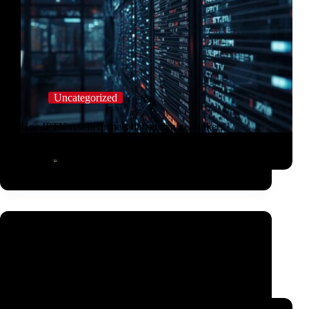
Uncategorized
Hoe IPTV-resellerpanels duizenden gebruikers
beheren
IPTV Employee
maart 10, 2026