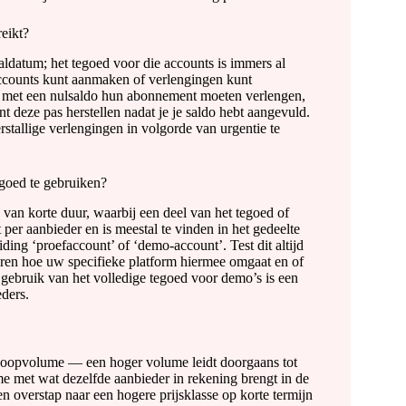
eikt?
rvaldatum; het tegoed voor die accounts is immers al
 accounts kunt aanmaken of verlengingen kunt
ode met een nulsaldo hun abonnement moeten verlengen,
 deze pas herstellen nadat je je saldo hebt aangevuld.
rstallige verlengingen in volgorde van urgentie te
egoed te gebruiken?
an korte duur, waarbij een deel van het tegoed of
per aanbieder en is meestal te vinden in het gedeelte
ing ‘proefaccount’ of ‘demo-account’. Test dit altijd
leren hoe uw specifieke platform hiermee omgaat en of
 gebruik van het volledige tegoed voor demo’s is een
ders.
ankoopvolume — een hoger volume leidt doorgaans tot
lume met wat dezelfde aanbieder in rekening brengt in de
n overstap naar een hogere prijsklasse op korte termijn