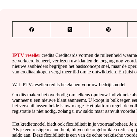
IPTV-reseller
credits Creditcards vormen de ruileenheid waarmee
ze verkeerd beheert, verliezen uw klanten de toegang nog voordat 
nieuwe aanbieders begrijpen het basisconcept snel, maar de oper
van creditaankopen vergt meer tijd om te ontwikkelen. En juist o
Wat IPTV-resellercredits betekenen voor uw bedrijfsmodel
Credits maken het overbodig om telkens opnieuw individuele ab
wanneer u een nieuwe klant aanneemt. U koopt in bulk tegen een
het verschil tussen beide is uw marge. Het platform regelt de v
registratie is niet nodig, zolang u uw saldo maar aanvult voordat 
Het kredietmodel biedt ook flexibiliteit in je voorraadbeheer. Je 
Als je een rustige maand hebt, blijven de ongebruikte credits op j
saldo aan. Deze flexibiliteit is een van de echte praktische voord