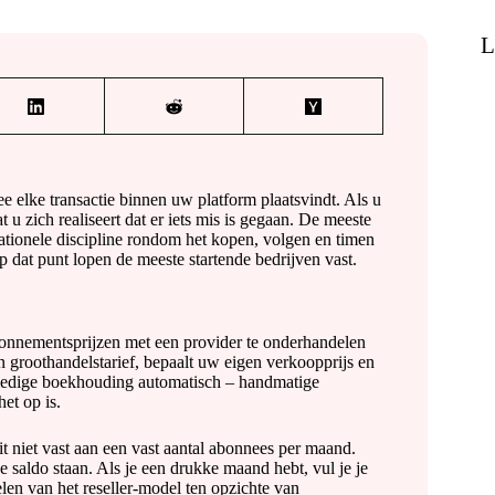
L
 elke transactie binnen uw platform plaatsvindt. Als u
u zich realiseert dat er iets mis is gegaan. De meeste
ationele discipline rondom het kopen, volgen en timen
p dat punt lopen de meeste startende bedrijven vast.
onnementsprijzen met een provider te onderhandelen
 groothandelstarief, bepaalt uw eigen verkoopprijs en
olledige boekhouding automatisch – handmatige
het op is.
zit niet vast aan een vast aantal abonnees per maand.
e saldo staan. Als je een drukke maand hebt, vul je je
elen van het reseller-model ten opzichte van