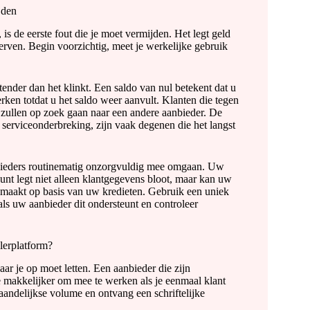
jden
is de eerste fout die je moet vermijden. Het legt geld
erven. Begin voorzichtig, meet je werkelijke gebruik
htender dan het klinkt. Een saldo van nul betekent dat u
ken totdat u het saldo weer aanvult. Klanten die tegen
 zullen op zoek gaan naar een andere aanbieder. De
n serviceonderbreking, zijn vaak degenen die het langst
bieders routinematig onzorgvuldig mee omgaan. Uw
unt legt niet alleen klantgegevens bloot, maar kan uw
maakt op basis van uw kredieten. Gebruik een uniek
ls uw aanbieder dit ondersteunt en controleer
llerplatform?
aar je op moet letten. Een aanbieder die zijn
r se makkelijker om mee te werken als je eenmaal klant
maandelijkse volume en ontvang een schriftelijke