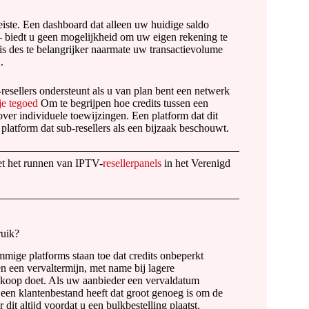
reiste. Een dashboard dat alleen uw huidige saldo
 – biedt u geen mogelijkheid om uw eigen rekening te
is des te belangrijker naarmate uw transactievolume
.
-resellers ondersteunt als u van plan bent een netwerk
je tegoed
Om te begrijpen hoe credits tussen een
ver individuele toewijzingen. Een platform dat dit
platform dat sub-resellers als een bijzaak beschouwt.
et het runnen van IPTV-
resellerpanels
in het Verenigd
ruik?
ige platforms staan ​​toe dat credits onbeperkt
 een vervaltermijn, met name bij lagere
koop doet. Als uw aanbieder een vervaldatum
u een klantenbestand heeft dat groot genoeg is om de
it altijd voordat u een bulkbestelling plaatst.