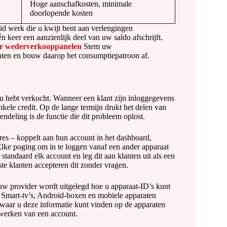
Hoge aanschafkosten, minimale
doorlopende kosten
d werk die u kwijt bent aan verlengingen
én keer een aanzienlijk deel van uw saldo afschrijft.
or wederverkooppanelen
Stem uw
ten en bouw daarop het consumptiepatroon af.
 u hebt verkocht. Wanneer een klant zijn inloggegevens
nkele credit. Op de lange termijn drukt het delen van
deling is de functie die dit probleem oplost.
es – koppelt aan hun account in het dashboard,
. Elke poging om in te loggen vanaf een ander apparaat
standaard elk account en leg dit aan klanten uit als een
te klanten accepteren dit zonder vragen.
 uw provider wordt uitgelegd hoe u apparaat-ID’s kunt
Smart-tv’s, Android-boxen en mobiele apparaten
 waar u deze informatie kunt vinden op de apparaten
jwerken van een account.