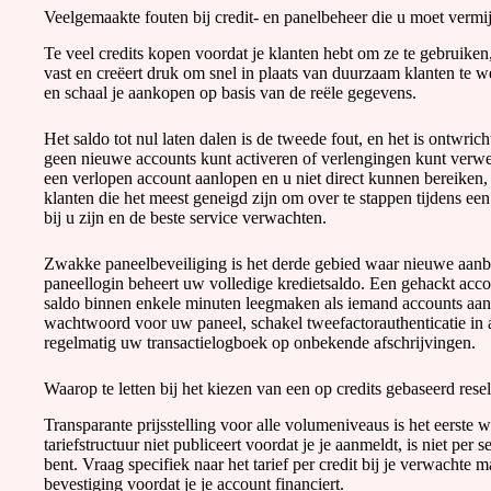
Veelgemaakte fouten bij credit- en panelbeheer die u moet vermi
Te veel credits kopen voordat je klanten hebt om ze te gebruiken, 
vast en creëert druk om snel in plaats van duurzaam klanten te w
en schaal je aankopen op basis van de reële gegevens.
Het saldo tot nul laten dalen is de tweede fout, en het is ontwric
geen nieuwe accounts kunt activeren of verlengingen kunt verwer
een verlopen account aanlopen en u niet direct kunnen bereiken,
klanten die het meest geneigd zijn om over te stappen tijdens ee
bij u zijn en de beste service verwachten.
Zwakke paneelbeveiliging is het derde gebied waar nieuwe aan
paneellogin beheert uw volledige kredietsaldo. Een gehackt acco
saldo binnen enkele minuten leegmaken als iemand accounts aan
wachtwoord voor uw paneel, schakel tweefactorauthenticatie in a
regelmatig uw transactielogboek op onbekende afschrijvingen.
Waarop te letten bij het kiezen van een op credits gebaseerd rese
Transparante prijsstelling voor alle volumeniveaus is het eerste w
tariefstructuur niet publiceert voordat je je aanmeldt, is niet pe
bent. Vraag specifiek naar het tarief per credit bij je verwachte 
bevestiging voordat je je account financiert.