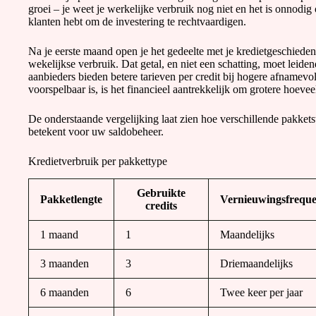
groei – je weet je werkelijke verbruik nog niet en het is onnodig 
klanten hebt om de investering te rechtvaardigen.
Na je eerste maand open je het gedeelte met je kredietgeschiede
wekelijkse verbruik. Dat getal, en niet een schatting, moet leide
aanbieders bieden betere tarieven per credit bij hogere afnamev
voorspelbaar is, is het financieel aantrekkelijk om grotere hoeve
De onderstaande vergelijking laat zien hoe verschillende pakkets
betekent voor uw saldobeheer.
Kredietverbruik per pakkettype
Gebruikte
Pakketlengte
Vernieuwingsfreque
credits
1 maand
1
Maandelijks
3 maanden
3
Driemaandelijks
6 maanden
6
Twee keer per jaar