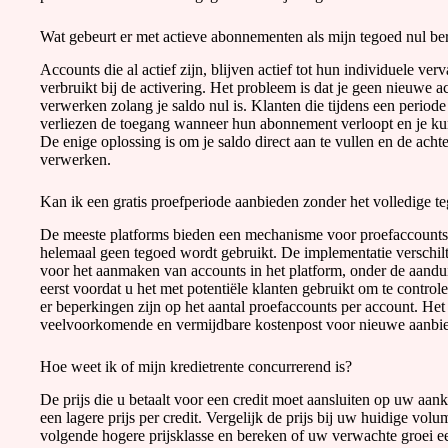
Wat gebeurt er met actieve abonnementen als mijn tegoed nul ber
Accounts die al actief zijn, blijven actief tot hun individuele ve
verbruikt bij de activering. Het probleem is dat je geen nieuwe
verwerken zolang je saldo nul is. Klanten die tijdens een peri
verliezen de toegang wanneer hun abonnement verloopt en je kunt
De enige oplossing is om je saldo direct aan te vullen en de achte
verwerken.
Kan ik een gratis proefperiode aanbieden zonder het volledige t
De meeste platforms bieden een mechanisme voor proefaccounts v
helemaal geen tegoed wordt gebruikt. De implementatie verschilt 
voor het aanmaken van accounts in het platform, onder de aanduid
eerst voordat u het met potentiële klanten gebruikt om te contro
er beperkingen zijn op het aantal proefaccounts per account. Het
veelvoorkomende en vermijdbare kostenpost voor nieuwe aanbie
Hoe weet ik of mijn kredietrente concurrerend is?
De prijs die u betaalt voor een credit moet aansluiten op uw a
een lagere prijs per credit. Vergelijk de prijs bij uw huidige vo
volgende hogere prijsklasse en bereken of uw verwachte groei ee