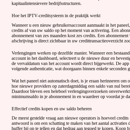
kapitaalintensievere bedrijfsstructuren.
Hoe het IPTV-creditsysteem in de praktijk werkt
Wanneer u een nieuw gebruikersaccount aanmaakt in het paneel, s
credits af van uw saldo op het moment van activering. Een abon
abonnement van zes maanden kost zes credits. Een abonnement v
afschrijving is direct zichtbaar in uw credittransactieoverzicht zo
Verlengingen werken op dezelfde manier. Wanneer een bestaande
account in het dashboard, selecteert u de nieuwe duur en beves
de vervaldatum van het account wordt direct bijgewerkt. De app 
volgende authenticatie, wat doorgaans binnen enkele seconden g
Wat het paneel niet automatisch doet, is je eraan herinneren om o
hoe nieuwe providers op zaterdagmiddag een saldo van nul berei
Daardoor bleven een heleboel verlengingsverzoeken onverwerkt t
minimumsaldo in je abonnement in en waardeer op voordat je dat
Effectief credits kopen en uw saldo beheren
De meest gestelde vraag aan nieuwe operators is hoeveel credits
antwoord is om een ​​schatting te maken van het aantal activaties
buffer bij op te tellen en dat bedrag aan tegoed te kopen. Koop 