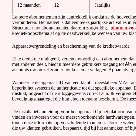
12 maanden
12
Jaarlijks
Langere abonnementen zijn aantrekkelijk omdat ze de hoeveelhei
verminderen. Het nadeel is dat een reeks jaarlijkse activaties in é
Structureer uw abonnementen daarom zorgvuldig.
plannen vo
kredietkoopschema af op de daadwerkelijke wensen van uw klan
Apparaatvergrendeling en bescherming van de kredietwaarde
Elke credit die u uitgeeft, vertegenwoordigt een abonnement dat
met anderen deelt, biedt u meerdere gebruikers toegang tot één e
accounts uw omzet zonder uw kosten te verlagen. Apparaatvergren
Wanneer je de apparaat-ID van een klant – meestal een MAC-adr
beperkt het systeem de authenticatie tot dat specifieke apparaat
mislukt, ongeacht of de inloggegevens correct zijn. Ik vergrendel 
beveiligingsmaatregel die hun eigen toegang beschermt. De mees
De installatiehandleiding voor het apparaat Op het platform van
vinden en invoeren voor de meest voorkomende hardwaretypen. 
tonen deze informatie op verschillende manieren. Door te weten
die uw klanten gebruiken, bespaart u tijd bij het aanmaken of bi