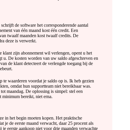
chrijft de software het corresponderende aantal
nement van één maand kost één credit. Een
an twaalf maanden kost twaalf credits. De
dra deze is verwerkt.
 klant zijn abonnement wil verlengen, opent u het
tigt u. De kosten worden van uw saldo afgeschreven en
van de klant detecteert de verlengde toegang bij de
ebeurt.
p te waarderen voordat je saldo op is. Ik heb gezien
kten, omdat hun supportteam niet bereikbaar was.
ot maandag. De oplossing is simpel: stel een
 minimum bereikt, niet erna.
 ze in het begin moeten kopen. Het praktische
 dat je de eerste maand verwacht, daar 25 procent als
bij je eerste aankoop niet voor drie maanden verwachte