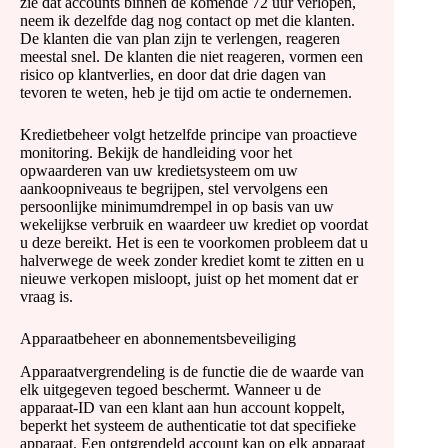
zie dat accounts binnen de komende 72 uur verlopen,
neem ik dezelfde dag nog contact op met die klanten.
De klanten die van plan zijn te verlengen, reageren
meestal snel. De klanten die niet reageren, vormen een
risico op klantverlies, en door dat drie dagen van
tevoren te weten, heb je tijd om actie te ondernemen.
Kredietbeheer volgt hetzelfde principe van proactieve
monitoring. Bekijk de handleiding voor het
opwaarderen van uw kredietsysteem om uw
aankoopniveaus te begrijpen, stel vervolgens een
persoonlijke minimumdrempel in op basis van uw
wekelijkse verbruik en waardeer uw krediet op voordat
u deze bereikt. Het is een te voorkomen probleem dat u
halverwege de week zonder krediet komt te zitten en u
nieuwe verkopen misloopt, juist op het moment dat er
vraag is.
Apparaatbeheer en abonnementsbeveiliging
Apparaatvergrendeling is de functie die de waarde van
elk uitgegeven tegoed beschermt. Wanneer u de
apparaat-ID van een klant aan hun account koppelt,
beperkt het systeem de authenticatie tot dat specifieke
apparaat. Een ontgrendeld account kan op elk apparaat