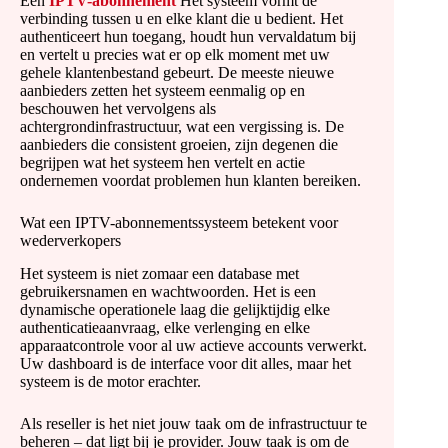
Een
IPTV-abonnement
Het systeem vormt de
verbinding tussen u en elke klant die u bedient. Het
authenticeert hun toegang, houdt hun vervaldatum bij
en vertelt u precies wat er op elk moment met uw
gehele klantenbestand gebeurt. De meeste nieuwe
aanbieders zetten het systeem eenmalig op en
beschouwen het vervolgens als
achtergrondinfrastructuur, wat een vergissing is. De
aanbieders die consistent groeien, zijn degenen die
begrijpen wat het systeem hen vertelt en actie
ondernemen voordat problemen hun klanten bereiken.
Wat een IPTV-abonnementssysteem betekent voor
wederverkopers
Het systeem is niet zomaar een database met
gebruikersnamen en wachtwoorden. Het is een
dynamische operationele laag die gelijktijdig elke
authenticatieaanvraag, elke verlenging en elke
apparaatcontrole voor al uw actieve accounts verwerkt.
Uw dashboard is de interface voor dit alles, maar het
systeem is de motor erachter.
Als reseller is het niet jouw taak om de infrastructuur te
beheren – dat ligt bij je provider. Jouw taak is om de