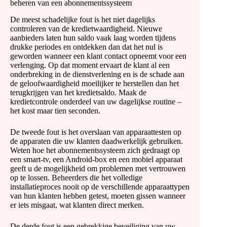
beheren van een abonnementssysteem
De meest schadelijke fout is het niet dagelijks
controleren van de kredietwaardigheid. Nieuwe
aanbieders laten hun saldo vaak laag worden tijdens
drukke periodes en ontdekken dan dat het nul is
geworden wanneer een klant contact opneemt voor een
verlenging. Op dat moment ervaart de klant al een
onderbreking in de dienstverlening en is de schade aan
de geloofwaardigheid moeilijker te herstellen dan het
terugkrijgen van het kredietsaldo. Maak de
kredietcontrole onderdeel van uw dagelijkse routine –
het kost maar tien seconden.
De tweede fout is het overslaan van apparaattesten op
de apparaten die uw klanten daadwerkelijk gebruiken.
Weten hoe het abonnementssysteem zich gedraagt ​​op
een smart-tv, een Android-box en een mobiel apparaat
geeft u de mogelijkheid om problemen met vertrouwen
op te lossen. Beheerders die het volledige
installatieproces nooit op de verschillende apparaattypen
van hun klanten hebben getest, moeten gissen wanneer
er iets misgaat, wat klanten direct merken.
De derde fout is een gebrekkige beveiliging van uw