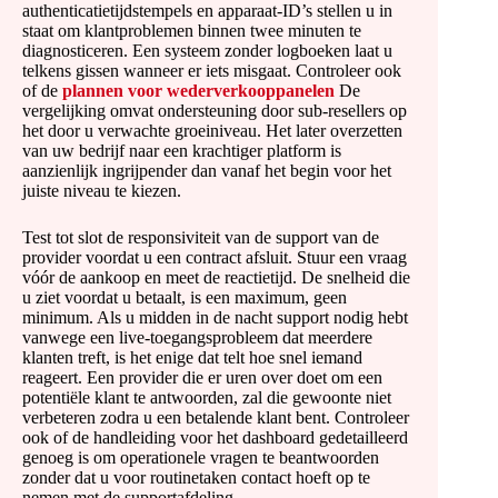
authenticatietijdstempels en apparaat-ID’s stellen u in
staat om klantproblemen binnen twee minuten te
diagnosticeren. Een systeem zonder logboeken laat u
telkens gissen wanneer er iets misgaat. Controleer ook
of de
plannen voor wederverkooppanelen
De
vergelijking omvat ondersteuning door sub-resellers op
het door u verwachte groeiniveau. Het later overzetten
van uw bedrijf naar een krachtiger platform is
aanzienlijk ingrijpender dan vanaf het begin voor het
juiste niveau te kiezen.
Test tot slot de responsiviteit van de support van de
provider voordat u een contract afsluit. Stuur een vraag
vóór de aankoop en meet de reactietijd. De snelheid die
u ziet voordat u betaalt, is een maximum, geen
minimum. Als u midden in de nacht support nodig hebt
vanwege een live-toegangsprobleem dat meerdere
klanten treft, is het enige dat telt hoe snel iemand
reageert. Een provider die er uren over doet om een ​​
potentiële klant te antwoorden, zal die gewoonte niet
verbeteren zodra u een betalende klant bent. Controleer
ook of de handleiding voor het dashboard gedetailleerd
genoeg is om operationele vragen te beantwoorden
zonder dat u voor routinetaken contact hoeft op te
nemen met de supportafdeling.