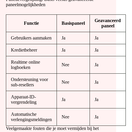
paneelmogelijkheden
Geavanceerd
Functie
Basispaneel
paneel
Gebruikers aanmaken
Ja
Ja
Kredietbeheer
Ja
Ja
Realtime online
Nee
Ja
logboeken
Ondersteuning voor
Nee
Ja
sub-resellers
Apparaat-ID-
Ja
Ja
vergrendeling
Automatische
Nee
Ja
verlengingsmeldingen
Veelgemaakte fouten die je moet vermijden bij het