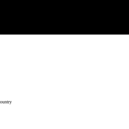
ontact
ountry