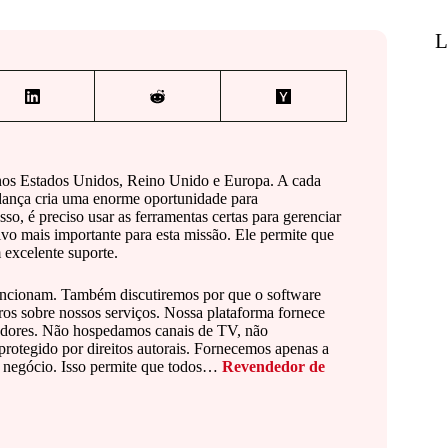
L
 nos Estados Unidos, Reino Unido e Europa. A cada
dança cria uma enorme oportunidade para
so, é preciso usar as ferramentas certas para gerenciar
ivo mais importante para esta missão. Ele permite que
excelente suporte.
funcionam. Também discutiremos por que o software
ros sobre nossos serviços. Nossa plataforma fornece
dedores. Não hospedamos canais de TV, não
rotegido por direitos autorais. Fornecemos apenas a
eu negócio. Isso permite que todos…
Revendedor de