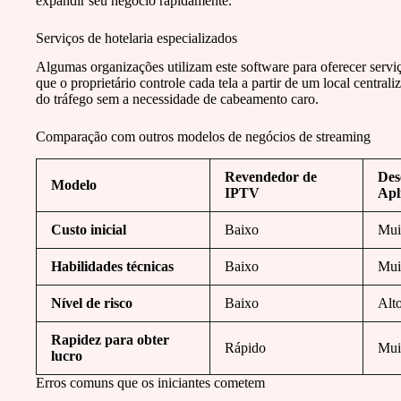
expandir seu negócio rapidamente.
Serviços de hotelaria especializados
Algumas organizações utilizam este software para oferecer servi
que o proprietário controle cada tela a partir de um local centra
do tráfego sem a necessidade de cabeamento caro.
Comparação com outros modelos de negócios de streaming
Revendedor de
Des
Modelo
IPTV
Apl
Custo inicial
Baixo
Muit
Habilidades técnicas
Baixo
Muit
Nível de risco
Baixo
Alt
Rapidez para obter
Rápido
Mui
lucro
Erros comuns que os iniciantes cometem