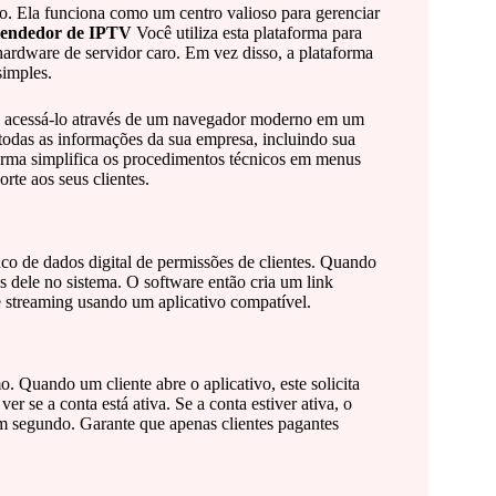
. Ela funciona como um centro valioso para gerenciar
endedor de IPTV
Você utiliza esta plataforma para
m hardware de servidor caro. Em vez disso, a plataforma
simples.
ode acessá-lo através de um navegador moderno em um
todas as informações da sua empresa, incluindo sua
taforma simplifica os procedimentos técnicos em menus
rte aos seus clientes.
o de dados digital de permissões de clientes. Quando
s dele no sistema. O software então cria um link
de streaming usando um aplicativo compatível.
o. Quando um cliente abre o aplicativo, este solicita
r se a conta está ativa. Se a conta estiver ativa, o
m segundo. Garante que apenas clientes pagantes