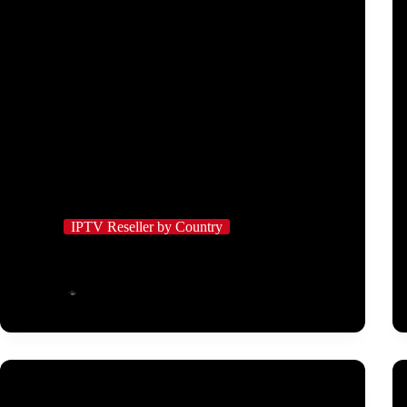
IPTV Reseller by Country
IPTV-Streaming-Plattformen in Kanada erklärt
IPTV Employee
März 14, 2026