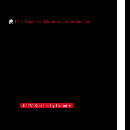
IPTV Reseller by Country
Leitfaden für IPTV-Reseller in Großbritannien für
neue Streaming-Unternehmen