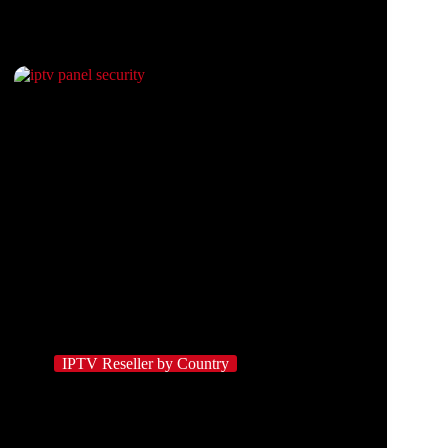
IPTV Reseller by Country
IPTV-Panel-Sicherheitsfunktionen, die jeder
Wiederverkäufer kennen sollte