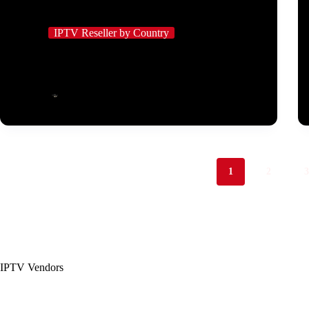
IPTV Reseller by Country
Ablauf der IPTV-Abonnementabwicklung Schritt für
Schritt erklärt
IPTV Employee
März 12, 2026
1
2
IPTV Vendors