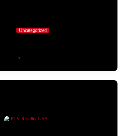
Uncategorized
IPTV Platforms in Germany and Streaming
Technology Trends
IPTV Employee
März 14, 2026