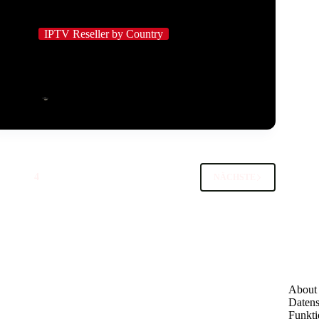
IPTV Reseller by Country
Wie IPTV-Reseller-Dashboards die
Benutzerverwaltung vereinfachen
IPTV Employee
März 12, 2026
3
4
NÄCHSTE
About
Datens
Funkti