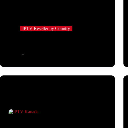
IPTV Reseller by Country
IPTV-Reseller-Möglichkeiten im französischen
Streaming-Markt
IPTV Employee
März 14, 2026