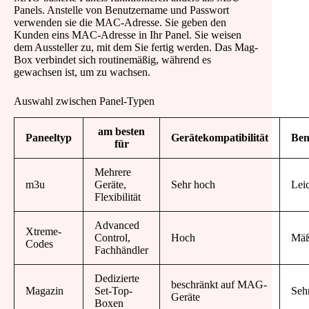
Panels. Anstelle von Benutzername und Passwort
verwenden sie die MAC-Adresse. Sie geben den
Kunden eins MAC-Adresse in Ihr Panel. Sie weisen
dem Aussteller zu, mit dem Sie fertig werden. Das Mag-
Box verbindet sich routinemäßig, während es
gewachsen ist, um zu wachsen.
Auswahl zwischen Panel-Typen
am besten
Paneeltyp
Gerätekompatibilität
Ben
für
Mehrere
m3u
Geräte,
Sehr hoch
Lei
Flexibilität
Advanced
Xtreme-
Control,
Hoch
Mäß
Codes
Fachhändler
Dedizierte
beschränkt auf MAG-
Magazin
Set-Top-
Sehr
Geräte
Boxen