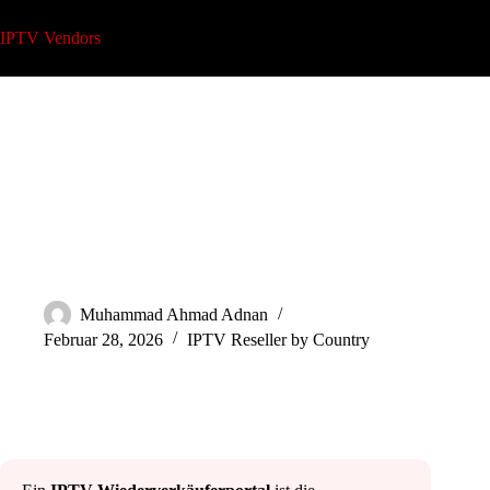
Zum
Inhalt
IPTV Vendors
springen
Was ist ein IPTV-Reseller-Panel? Einfache Anleitung
Muhammad Ahmad Adnan
Februar 28, 2026
IPTV Reseller by Country