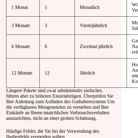
Wö
1 Monat
1
Monatlich
Ve
Mo
3 Monate
3
Vierteljährlich
Sa
Gr
6 Monate
6
Zweimal jährlich
Na
erf
Ho
An
12 Monate
12
Jährlich
mi
Ko
Längere Pakete sind zwar administrativ einfacher,
führen aber zu höheren Einzelabzügen. Überprüfen Sie
Ihre Anleitung zum Aufladen des Guthabensystems Um
die verfügbaren Mengenstufen zu verstehen und Ihre
Einkäufe an Ihrem tatsächlichen Verbrauchsverhalten
auszurichten, nicht an einer groben Schätzung.
Häufige Fehler, die Sie bei der Verwendung des
Bedienfelds vermeiden sollten