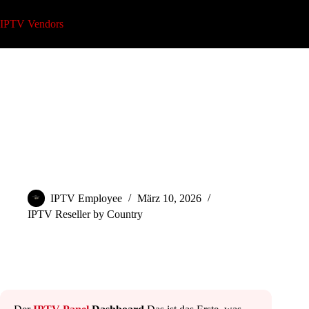
Zum
Inhalt
IPTV Vendors
springen
IPTV-Panel-Dashboard für neue IPTV-Wiederverkäufer
erklärt
IPTV Employee
März 10, 2026
IPTV Reseller by Country