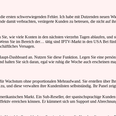
ie ersten schwerwiegenden Fehler. Ich habe mit Dutzenden neuen Wi
e damit verbrachten, verärgerte Kunden zu betreuen, die nicht auf i
Sie, wie viele Konten in den nächsten vierzehn Tagen ablaufen, und ste
 Wenn Sie im Bereich der… tätig sind IPTV-Markt in den USA Bei fünfz
chäftliches Versagen.
upt-Dashboard an. Nutzen Sie diese Funktion. Legen Sie eine persönli
nd halten Sie sich daran, egal wie ruhig die Woche auch erscheinen ma
s für Wachstum ohne proportionalen Mehraufwand. Sie erstellen über I
 und diese verwalten ihre Kundenlisten selbstständig. Ihr Panel zeigt i
merikanischen Markt. Ein Sub-Reseller, der spanischsprachige Kunden in
effektiv erreichen können. Er kümmert sich um Support und Abrechnung