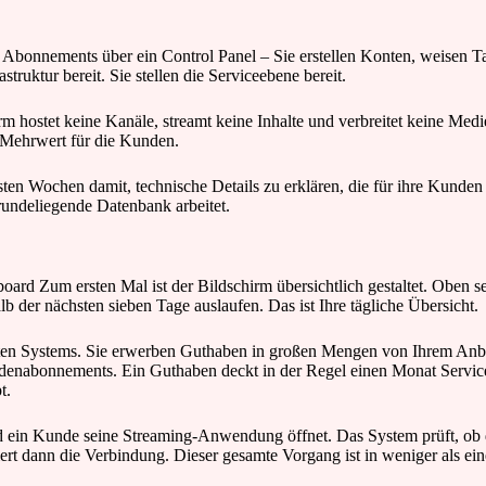
alten Abonnements über ein Control Panel – Sie erstellen Konten, weisen
truktur bereit. Sie stellen die Serviceebene bereit.
m hostet keine Kanäle, streamt keine Inhalte und verbreitet keine Medien
 Mehrwert für die Kunden.
ten Wochen damit, technische Details zu erklären, die für ihre Kunden 
grundeliegende Datenbank arbeitet.
ard Zum ersten Mal ist der Bildschirm übersichtlich gestaltet. Oben se
 der nächsten sieben Tage auslaufen. Das ist Ihre tägliche Übersicht.
mten Systems. Sie erwerben Guthaben in großen Mengen von Ihrem Anb
enabonnements. Ein Guthaben deckt in der Regel einen Monat Service
t.
ld ein Kunde seine Streaming-Anwendung öffnet. Das System prüft, ob d
iert dann die Verbindung. Dieser gesamte Vorgang ist in weniger als e