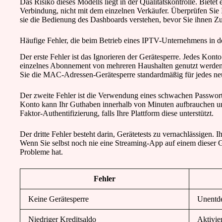
Das Risiko dieses Modells liegt in der Qualitätskontrolle. Bietet
Verbindung, nicht mit dem einzelnen Verkäufer. Überprüfen Sie I
sie die Bedienung des Dashboards verstehen, bevor Sie ihnen Z
Häufige Fehler, die beim Betrieb eines IPTV-Unternehmens in 
Der erste Fehler ist das Ignorieren der Gerätesperre. Jedes Kon
einzelnes Abonnement von mehreren Haushalten genutzt werden,
Sie die MAC-Adressen-Gerätesperre standardmäßig für jedes ne
Der zweite Fehler ist die Verwendung eines schwachen Passwort
Konto kann Ihr Guthaben innerhalb von Minuten aufbrauchen und
Faktor-Authentifizierung, falls Ihre Plattform diese unterstützt.
Der dritte Fehler besteht darin, Gerätetests zu vernachlässig
Wenn Sie selbst noch nie eine Streaming-App auf einem dieser Ge
Probleme hat.
Fehler
Keine Gerätesperre
Unentde
Niedriger Kreditsaldo
Aktivie