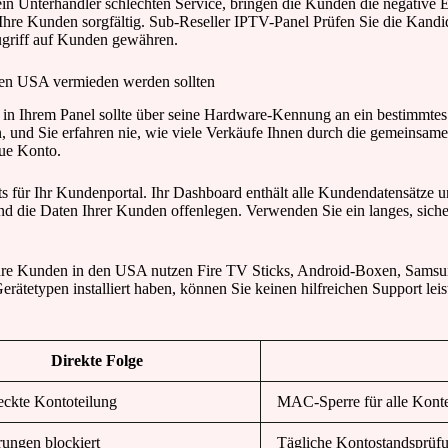
 ein Unterhändler schlechten Service, bringen die Kunden die negative E
hre Kunden sorgfältig. Sub-Reseller IPTV-Panel Prüfen Sie die Kandidat
ugriff auf Kunden gewähren.
den USA vermieden werden sollten
to in Ihrem Panel sollte über seine Hardware-Kennung an ein bestimmte
 und Sie erfahren nie, wie viele Verkäufe Ihnen durch die gemeinsam
ue Konto.
s für Ihr Kundenportal. Ihr Dashboard enthält alle Kundendatensätze 
 die Daten Ihrer Kunden offenlegen. Verwenden Sie ein langes, sicher
en. Ihre Kunden in den USA nutzen Fire TV Sticks, Android-Boxen, Sa
rätetypen installiert haben, können Sie keinen hilfreichen Support lei
Direkte Folge
ckte Kontoteilung
MAC-Sperre für alle Konte
rungen blockiert
Tägliche Kontostandsprüf