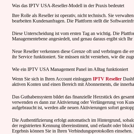
Was das IPTV USA-Reseller-Modell in der Praxis bedeutet
Ihre Rolle als Reseller ist operativ, nicht technisch. Sie verw
bearbeiten Kundenanfragen. Die Plattform stellt die Softwareinfras
Diese Unterscheidung ist vom ersten Tag an wichtig. Die Plattfor
Managementebene angesiedelt, und genau daraus ergibt sich Ihr
Neue Reseller verkennen diese Grenze oft und verbringen die ers
ihr Service funktioniert. Sie müssen nicht verstehen, wie die zu
Wie ein IPTV USA Management Panel im Alltag funktioniert
Wenn Sie sich in Ihren Account einloggen
IPTV Reseller
Dashbo
aktiven Konten und einen Bereich mit Abonnements, die innerhalb
Das Guthabensystem bildet das finanzielle Herzstück des gesa
verwenden es dann zur Aktivierung oder Verlängerung von Kund
aufgebraucht ist, werden alle neuen Aktivierungen sofort gestopp
Die Authentifizierung erfolgt automatisch im Hintergrund, soba
der registrierten Kennung übereinstimmt, und erlaubt oder block
Ergebnis können Sie in Ihren Verbindungsprotokollen einsehen.